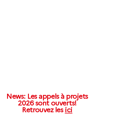
PROPSY-EDU est un programme
national d'éducation et de
soutien à la formation
et au développement de carrière
des futures professionnels de
santé
et chercheurs en psychiatrie de
précision.​
News: Les appels à projets
2026 sont ouverts!
Retrouvez les
ici