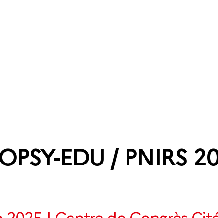
À propos
Appels à Projets
Actions Internat
OPSY-EDU / PNIRS 2
in 2025 | Centre de Congrès Cit